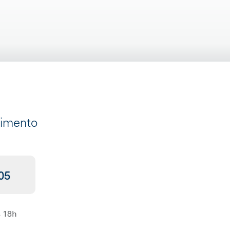
dimento
05
s 18h